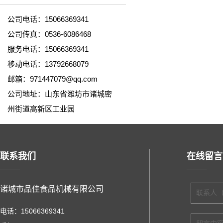
公司电话：15066369341
公司传真：0536-6086468
服务电话：15066369341
移动电话：13792668079
邮箱：971447079@qq.com
公司地址：山东省潍坊市诸城密
州街道高新区工业园
联系我们
在线留言
诸城市品佳食品机械有限公司
联系人
电话：15066369341