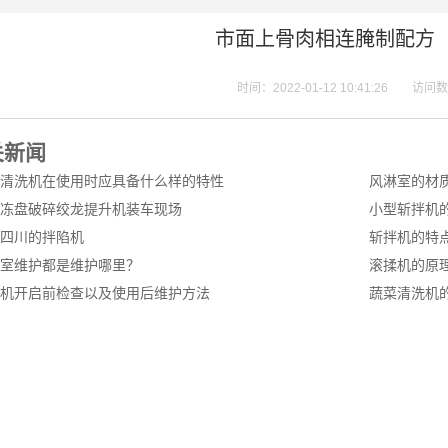
市面上骨肉相连腌制配方
时间：2022-01-12 10:41:26
访问数
关新闻
清洗机在使用时应具备什么样的特性
风淋室的材
冻盘破碎绞龙提升机装车现场
小型斩拌机
四川的拌陷机
斩拌机的特
室维护都是维护哪里？
滚揉机的原
机开启前检查以及使用后维护方法
蔬菜清洗机