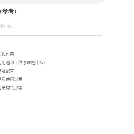
（参考）
量：
428
质和作用
的用途和工作原理是什么？
点及配置
理及使用过程
的结构特点等