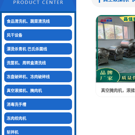
食品清洗机、蔬菜清洗线
风干设备
漂烫杀青机 巴氏杀菌线
洗筐机、周转盒清洗线
冻盘破碎机、冻肉破碎线
真空腌肉机，滚揉
真空滚揉机、腌肉机
消毒洗手槽
冻肉绞肉机
斩拌机